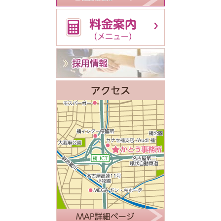
経営者様限定！
人事・労務 何で
60分無料
採用・給与・解雇