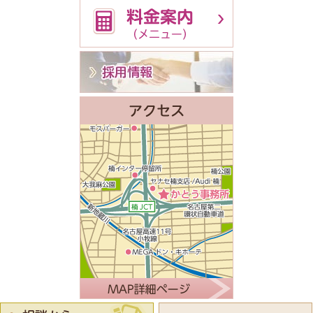
人事・労務 何で
60分無料
採用・給与・解雇