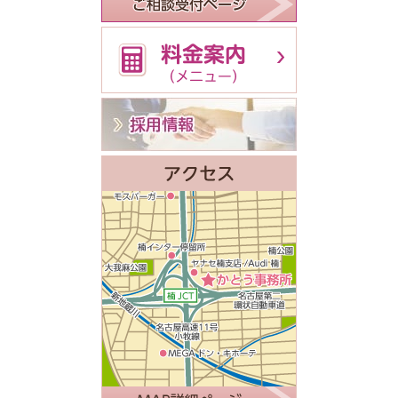
経営者様限定！
人事・労務 何で
60分無料
採用・給与・解雇