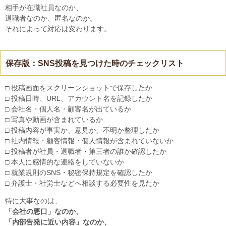
相手が在職社員なのか、
退職者なのか、匿名なのか。
それによって対応は変わります。
保存版：SNS投稿を見つけた時のチェックリスト
□ 投稿画面をスクリーンショットで保存したか
□ 投稿日時、URL、アカウント名を記録したか
□ 会社名・個人名・顧客名が出ているか
□ 写真や動画が含まれているか
□ 投稿内容が事実か、意見か、不明か整理したか
□ 社内情報・顧客情報・個人情報が含まれていないか
□ 投稿者が社員・退職者・第三者の誰か確認したか
□ 本人に感情的な連絡をしていないか
□ 就業規則のSNS・秘密保持規定を確認したか
□ 弁護士・社労士などへ相談する必要性を見たか
特に大事なのは、
「会社の悪口」なのか、
「内部告発に近い内容」なのか、